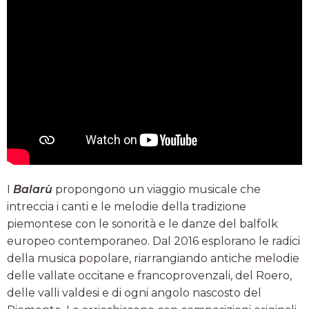
I
Balarù
propongono un viaggio musicale che
intreccia i canti e le melodie della tradizione
piemontese con le sonorità e le danze del balfolk
europeo contemporaneo. Dal 2016 esplorano le radici
della musica popolare, riarrangiando antiche melodie
delle vallate occitane e francoprovenzali, del Roero,
delle valli valdesi e di ogni angolo nascosto del